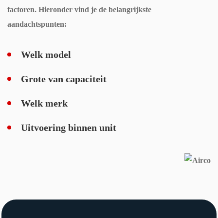
eerd 
over 
factoren. Hieronder vind je de belangrijkste
Echt 
en 
de 
aandachtspunten:
aanr
naar 
best
ader
beh
e 
Welk model
oren 
oplo
wer
ssin
Grote van capaciteit
kte 
gen 
Welk merk
voor
voor 
dat 
onz
Uitvoering binnen unit
ze 
e 
vert
prak
rokk
tijk 
en. 
en 
Ik 
alles 
kan 
is 