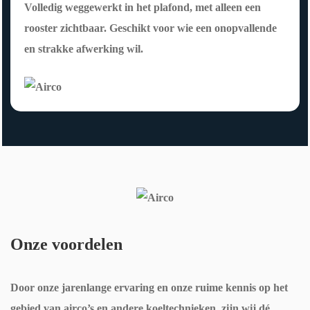
Volledig weggewerkt in het plafond, met alleen een
serv
wer
rooster zichtbaar. Geschikt voor wie een onopvallende
ice. 
kple
en strakke afwerking wil.
Bra
k 
vo!
scho
on 
en 
zorg
de 
ervo
or 
dat 
alles 
Onze voordelen
perf
ect 
Door onze jarenlange ervaring en onze ruime kennis op het
func
gebied van airco’s en andere koeltechnieken, zijn wij dé