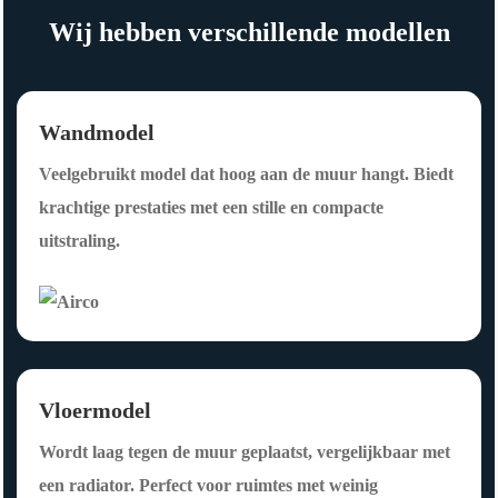
Ami
volg
Wij hebben verschillende modellen
r en 
ens 
zijn 
plan
tea
ning 
Wandmodel
m 
uitg
Veelgebruikt model dat hoog aan de muur hangt. Biedt
van 
evo
krachtige prestaties met een stille en compacte
hart
erd.
uitstraling.
e 
De 
aan
inst
bev
allat
elen 
ie 
aan 
zelf 
Vloermodel
iede
is 
reen 
netj
Wordt laag tegen de muur geplaatst, vergelijkbaar met
die 
es 
een radiator. Perfect voor ruimtes met weinig