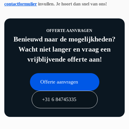
contactformulier
invullen. Je hoort dan snel van ons!
e 
parti
j die 
OFFERTE AANVRAGEN
kwa
Benieuwd naar de mogelijkheden?
liteit 
Wacht niet langer en vraag een
leve
rt. 
vrijblijvende offerte aan!
Wij 
rade
Offerte aanvragen
n 
Arc
+31 6 84745335
o 
Inst
allat
ie 