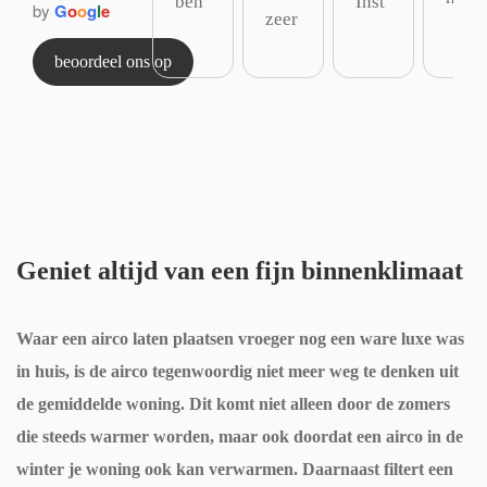
ben 
Inst
by
G
o
o
g
l
e
zeer 
t bij 
onla
allat
tevr
beoordeel ons op
ons 
ngs 
ie 
ede
een 
vier 
heef
n 
war
airc
t bij 
over 
mte
o’s 
onz
de 
pom
aan
e 
serv
p 
gesc
prak
ice 
gepl
haft 
tijk 
Geniet altijd van een fijn binnenklimaat
van 
aatst 
en 
maa
ze.V
en 
late
r 
Waar een airco laten plaatsen vroeger nog een ware luxe was
anaf 
dit 
n 
liefs
in huis, is de airco tegenwoordig niet meer weg te denken uit
het 
is 
inst
t 10 
de gemiddelde woning. Dit komt niet alleen door de zomers
eers
zeer 
aller
airc
die steeds warmer worden, maar ook doordat een airco in de
te 
prof
en 
o’s 
winter je woning ook kan verwarmen. Daarnaast filtert een
cont
essi