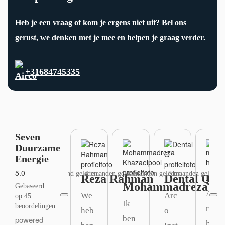
Heb je een vraag of kom je ergens niet uit? Bel ons
gerust, we denken met je mee en helpen je graag verder.
+31684745335
Seven
Duurzame
Energie
5.0
1 maand geleden
4 maanden geleden
4 maanden geleden
8 maanden geleden
8 ma
ma
Reza Rahman
Dental Q
Mohammadreza Kha
Gebaseerd
Ami
We 
Arc
op 45
Ik 
beoordelingen
r 
heb
o 
ben 
powered
heef