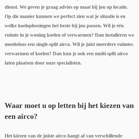
rade
effic
duid
dienst. We geven je graag advies op maat bij jou op locatie.
eerli
n 
iënt. 
elijk 
Op die manier kunnen we perfect zien wat je situatie is en
jk 
hem 
Ze 
en 
welke koeloplossingen het beste bij jou passen. Wil je één
advi
zeke
zorg
prof
ruimte in je woning koelen of verwarmen? Dan installeren we
es 
r 
den 
essi
moeiteloos een single-split airco. Wil je juist meerdere ruimtes
over 
aan
ervo
one
verwarmen of koelen? Dan kun je ook een multi-split airco
de 
or 
el. 
laten plaatsen door onze specialisten.
best
dat 
Er 
e 
alles 
wer
oplo
perf
d 
ssin
ect 
goe
g 
Waar moet u op letten bij het kiezen van
wer
d 
voor 
d 
mee
een airco?
mijn 
geïn
ged
situ
stall
acht 
Het kiezen van de juiste airco hangt af van verschillende
atie.