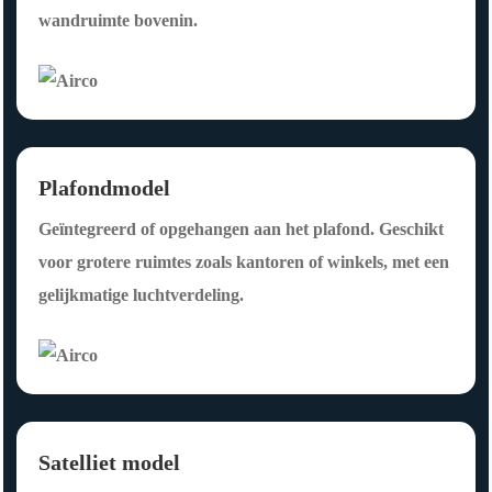
op 
en 
wandruimte bovenin.
zoe
vak
k is 
kun
naar 
dig 
een 
ged
vak
aan. 
Plafondmodel
kun
Het 
Geïntegreerd of opgehangen aan het plafond. Geschikt
dige 
tea
voor grotere ruimtes zoals kantoren of winkels, met een
inst
m 
gelijkmatige luchtverdeling.
allat
wer
ie 
kte 
en 
effic
uitst
iënt, 
eke
hiel
Satelliet model
nde 
d de 