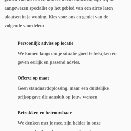
tion
aangewezen specialist op het gebied van een airco laten
eert. 
plaatsen in je woning. Kies voor ons en geniet van de
Ond
volgende voordelen:
anks 
de 
Persoonlijk advies op locatie
omv
We komen langs om je situatie goed te bekijken en
ang 
geven eerlijk en passend advies.
van 
het 
Offerte op maat
proj
Geen standaardoplossing, maar een duidelijke
ect 
prijsopgave die aansluit op jouw wensen.
(10 
unit
Betrokken en betrouwbaar
s), is 
We denken met je mee, zijn helder in onze
alles 