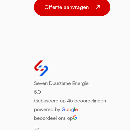
Offerte aanvragen
Seven Duurzame Energie
5.0
Gebaseerd op 45 beoordelingen
powered by
G
o
o
g
l
e
beoordeel ons op