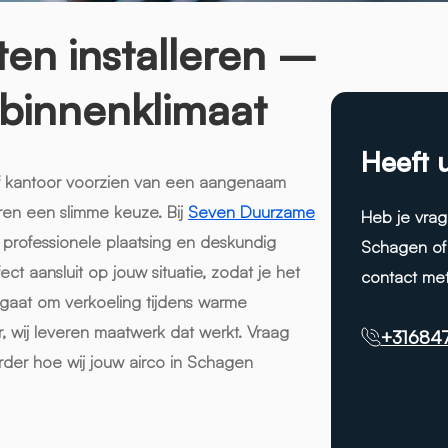
ten installeren –
g binnenklimaat
Heeft 
of kantoor voorzien van een aangenaam
eren een slimme keuze. Bij
Seven Duurzame
Heb je vrag
 professionele plaatsing en deskundig
Schagen of 
ct aansluit op jouw situatie, zodat je het
contact met
 gaat om verkoeling tijdens warme
, wij leveren maatwerk dat werkt. Vraag
+31684
verder hoe wij jouw airco in Schagen