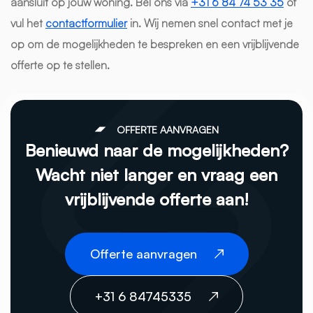
aansluit op jouw woning. Bel ons via
+31 6 84 74 53 35
of
vul het
contactformulier
in. Wij nemen snel contact met je
op om de mogelijkheden te bespreken en een vrijblijvende
offerte op te stellen.
OFFERTE AANVRAGEN
Benieuwd naar de mogelijkheden?
Wacht niet langer en vraag een
vrijblijvende offerte aan!
Offerte aanvragen
+31 6 84745335